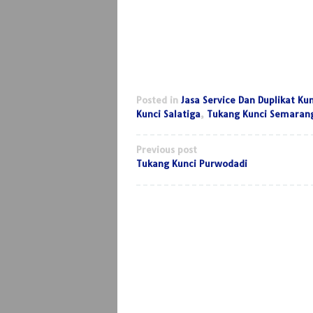
Posted in
Jasa Service Dan Duplikat Kun
Kunci Salatiga
,
Tukang Kunci Semaran
Post
Previous post
Tukang Kunci Purwodadi
navigation