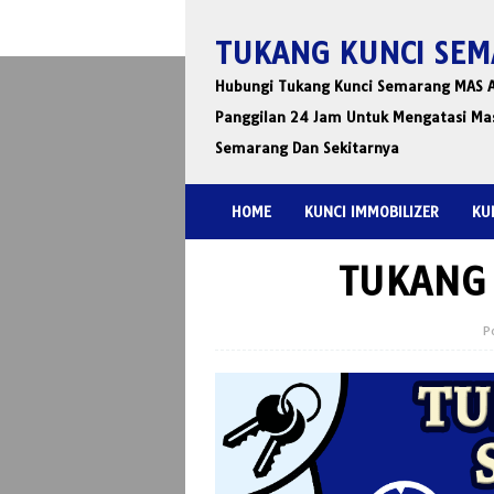
Skip
to
TUKANG KUNCI SE
content
Hubungi Tukang Kunci Semarang MAS AG
Panggilan 24 Jam Untuk Mengatasi Mas
Semarang Dan Sekitarnya
HOME
KUNCI IMMOBILIZER
KU
TUKANG 
P