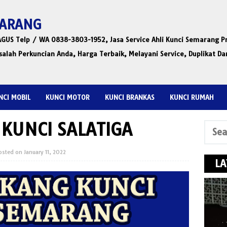
MARANG
US Telp / WA 0838-3803-1952, Jasa Service Ahli Kunci Semarang P
alah Perkuncian Anda, Harga Terbaik, Melayani Service, Duplikat D
NCI MOBIL
KUNCI MOTOR
KUNCI BRANKAS
KUNCI RUMAH
KUNCI SALATIGA
Sear
for:
osted on
January 11, 2022
LA