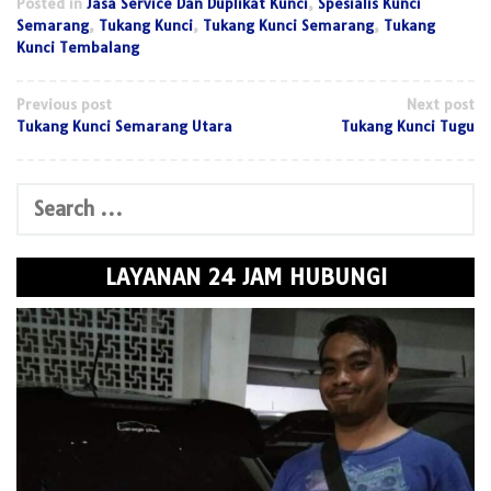
Posted in
Jasa Service Dan Duplikat Kunci
,
Spesialis Kunci
Semarang
,
Tukang Kunci
,
Tukang Kunci Semarang
,
Tukang
Kunci Tembalang
Post
Previous post
Next post
Tukang Kunci Semarang Utara
Tukang Kunci Tugu
navigation
Search
for:
LAYANAN 24 JAM HUBUNGI